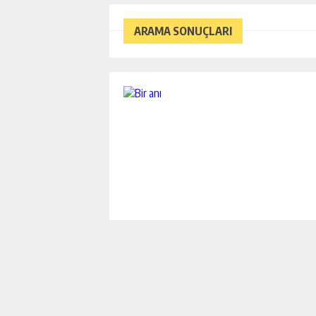
ARAMA SONUÇLARI
Tayfun Doğan YURT
Cahit
ARAÇ’A CEMRE DÜŞTÜ
CUMHUR