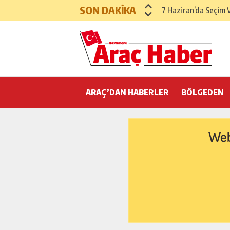
SON DAKİKA
7 Haziran’da Seçim 
Araç’ta Nüfus Azal
Belediye Başkanının
‘Kastamonu’nun 3’te
ARAÇ’DAN HABERLER
Verilen Sözlere İnan
BÖLGEDEN
ARAÇ ŞOFÖRLER VE
ARAÇ ESNAF VE SA
Boyalı’ya Halı Saha 
Araç’ta Çok Sayıda U