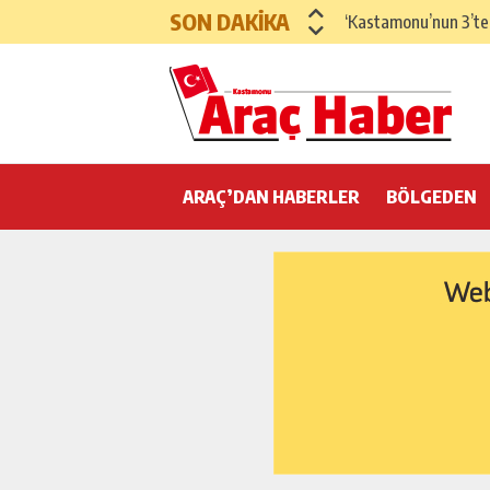
SON DAKİKA
‘Kastamonu’nun 3’te
Verilen Sözlere İnan
ARAÇ ŞOFÖRLER VE
ARAÇ ESNAF VE SA
ARAÇ’DAN HABERLER
Boyalı’ya Halı Saha 
BÖLGEDEN
Araç’ta Çok Sayıda U